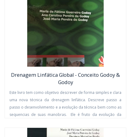
Drenagem Linfática Global - Conceito Godoy &
Godoy
Este livro tem como objetivo descrever de forma simples e clara
uma nova técnica da drenagem linfática. Descreve passo a
passo o desenvolvimento e a evolução da técnica bem como as
sequencias de suas manobras. Ele é fruto da evolução da
técnica de drenagem linfática manual descrita por Godoy &
Godoy em 1999. Porém nestes anos, a sedimentação de novos
conceitos e o seu aperfeiçoamento exigiu a realização deste