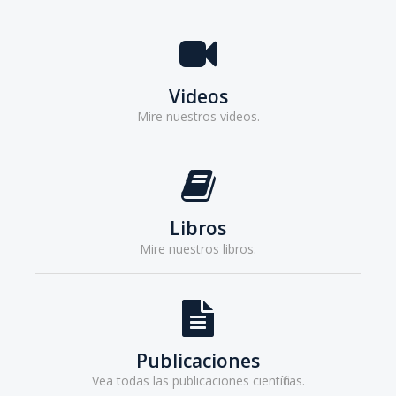
inovadora de todos os aspectos envolvidos a área de
reabilitação plena do tratamento do câncer de mama e a
reabilitação do linfedema.
COMPRAR
Videos
Mire nuestros videos.
Libros
Mire nuestros libros.
Publicaciones
Vea todas las publicaciones científicas.